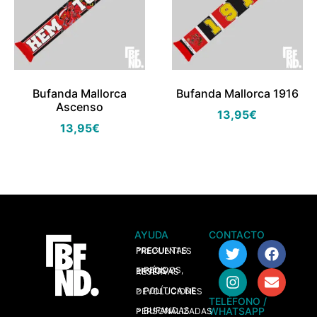
Bufanda Mallorca
Bufanda Mallorca 1916
Ascenso
13,95
€
13,95
€
AYUDA
CONTACTO
> PREGUNTAS FRECUENTES
> PEDIDOS, ENVÍOS Y RESERVAS
> POLÍTICA DE DEVOLUCIONES
TELÉFONO /
WHATSAPP
> BUFANDAS PERSONALIZADAS