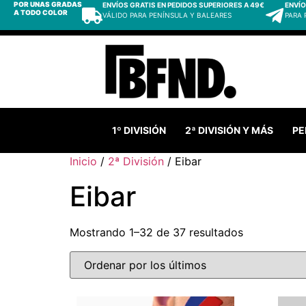
POR UNAS GRADAS
ENVÍOS GRATIS EN PEDIDOS SUPERIORES A 49€
ENVÍO
A TODO COLOR
VÁLIDO PARA PENÍNSULA Y BALEARES
PARA
1º DIVISIÓN
2ª DIVISIÓN Y MÁS
PE
Inicio
/
2ª División
/ Eibar
Eibar
Mostrando 1–32 de 37 resultados