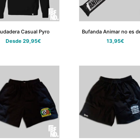
udadera Casual Pyro
Bufanda Animar no es de
Desde
29,95
€
13,95
€