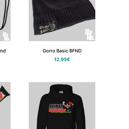
and
Gorro Basic BFND
12,95
€