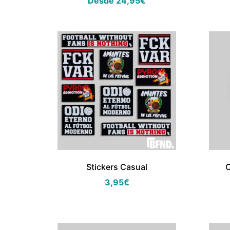
Desde
24,95
€
Stickers Casual
C
3,95
€