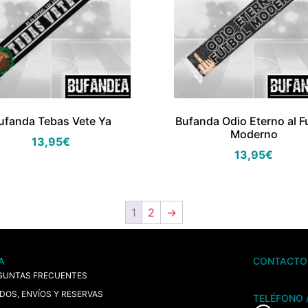
ufanda Tebas Vete Ya
Bufanda Odio Eterno al F
Moderno
13,95
€
13,95
€
1
2
→
A
CONTACTO
GUNTAS FRECUENTES
IDOS, ENVÍOS Y RESERVAS
TELÉFONO 