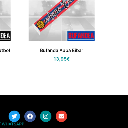
utbol
Bufanda Aupa Eibar
13,95
€
/ WHATSAPP