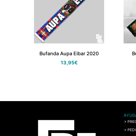
Bufanda Aupa Eibar 2020
B
13,95
€
AYUD
> PRE
> PED