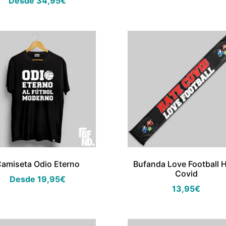
Desde
34,95
€
amiseta Odio Eterno
Bufanda Love Football 
Covid
Desde
19,95
€
13,95
€