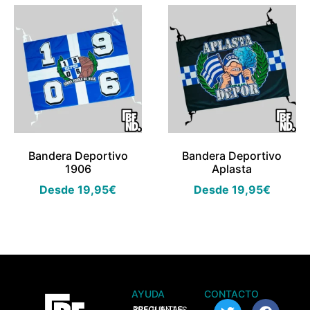
Bandera Deportivo
Bandera Deportivo
1906
Aplasta
Desde
19,95
€
Desde
19,95
€
AYUDA
CONTACTO
> PREGUNTAS FRECUENTES