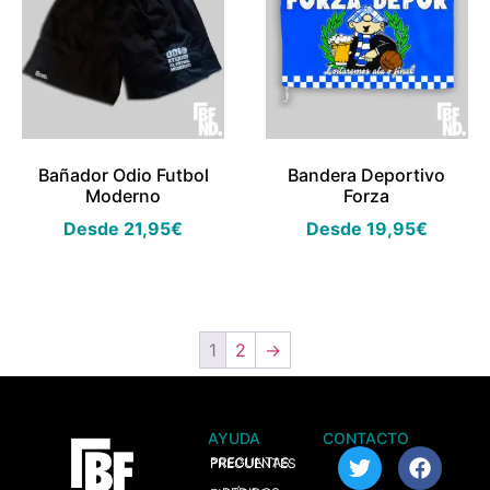
Bañador Odio Futbol
Bandera Deportivo
Moderno
Forza
Desde
21,95
€
Desde
19,95
€
1
2
→
AYUDA
CONTACTO
> PREGUNTAS FRECUENTES