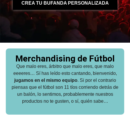
CREA TU BUFANDA PERSONALIZADA
Merchandising de Fútbol
Que malo eres, árbitro que malo eres, que malo
eeeeres… Sí has leído esto cantando, bienvenido,
jugamos en el mismo equipo
. Si por el contrario
piensas que el fútbol son 11 tíos corriendo detrás de
un balón, lo sentimos, probablemente nuestros
productos no te gusten, o sí, quién sabe…