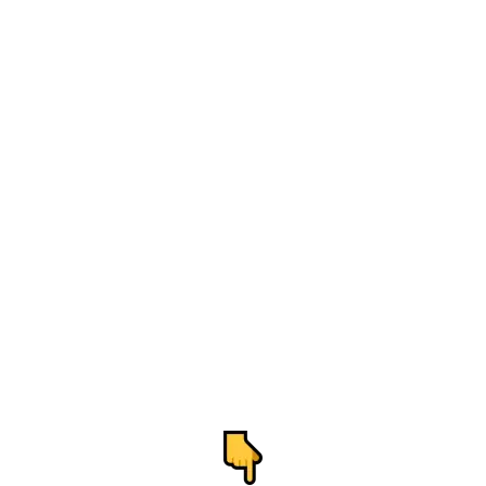
SOMOS Especialistas en
Bufandas Personalizadas
Sea cual sea la bufanda que buscas, ¡La
tenemos! En nuestra tienda encontrarás
la bufanda que mejor se adapte a lo que
necesitas según tu idea, diseño o
cantidad.
Contáctanos sin compromiso y
encuentra el material que te acompañará
esta temporada.