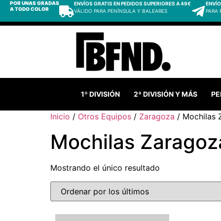
POR UNAS GRADAS
ENVÍOS GRATIS EN PEDIDOS SUPERIORES A 49€
ENVÍO
A TODO COLOR
VÁLIDO PARA PENÍNSULA Y BALEARES
PARA
1º DIVISIÓN
2ª DIVISIÓN Y MÁS
PE
Inicio
/
Otros Equipos
/
Zaragoza
/ Mochilas 
Mochilas Zaragoz
Mostrando el único resultado