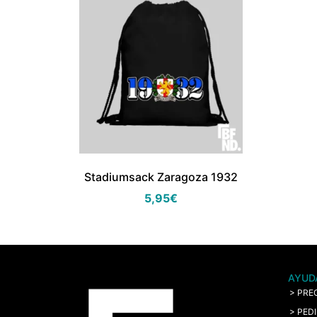
Stadiumsack Zaragoza 1932
5,95
€
AYUD
> PRE
> PED