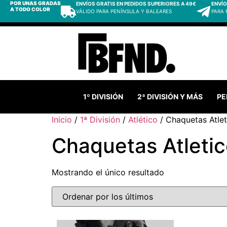
POR UNAS GRADAS
ENVÍOS GRATIS EN PEDIDOS SUPERIORES A 49€
ENVÍO
A TODO COLOR
VÁLIDO PARA PENÍNSULA Y BALEARES
PARA
1º DIVISIÓN
2ª DIVISIÓN Y MÁS
PE
Inicio
/
1ª División
/
Atlético
/ Chaquetas Atlet
Chaquetas Atleti
Mostrando el único resultado