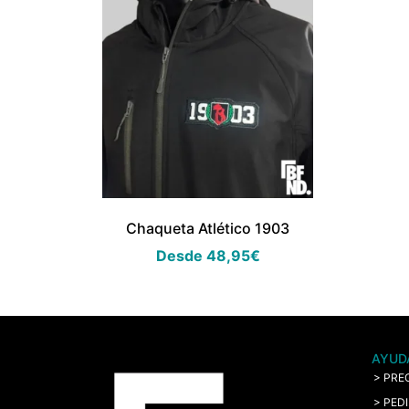
Chaqueta Atlético 1903
Desde
48,95
€
AYUD
> PRE
> PED