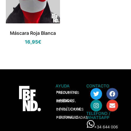
Máscara Roja Blanca
16,95
€
AYUDA
CONTACTO
> PREGUNTAS FRECUENTES
> PEDIDOS, ENVÍOS Y RESERVAS
> POLÍTICA DE DEVOLUCIONES
TELÉFONO /
WHATSAPP
> BUFANDAS PERSONALIZADAS
+34 644 006