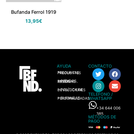
Bufanda Ferrol 1919
13,95
€
AYUDA
CONTACTO
> PREGUNTAS FRECUENTES
> PEDIDOS, ENVÍOS Y RESERVAS
> POLÍTICA DE DEVOLUCIONES
TELÉFONO /
WHATSAPP
> BUFANDAS PERSONALIZADAS
+34 644 006
385
MÉTODOS DE
PAGO