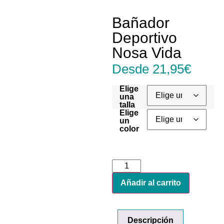
Bañador
Deportivo
Nosa Vida
Desde
21,95
€
Elige
una
talla
Elige
un
color
Añadir al carrito
Descripción