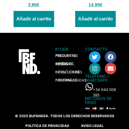
3,95
€
14,95
€
Añadir al carrito
Añadir al carrito
AYUDA
CONTACTO
> PREGUNTAS FRECUENTES
> PEDIDOS, ENVÍOS Y RESERVAS
> POLÍTICA DE DEVOLUCIONES
TELÉFONO /
WHATSAPP
> BUFANDAS PERSONALIZADAS
+34 644 006
385
MÉTODOS DE
PAGO
© 2025 BUFANDEA. TODOS LOS DERECHOS RESERVADOS
POLÍTICA DE PRIVACIDAD
AVISO LEGAL