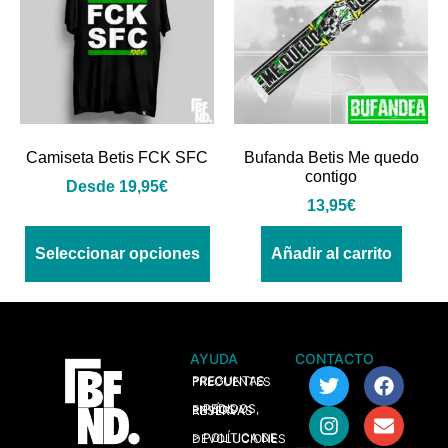
Camiseta Betis FCK SFC
Bufanda Betis Me quedo
contigo
Desde
19,95
€
13,95
€
Seleccionar opciones
Añadir al carrito
AYUDA
CONTACTO
> PREGUNTAS FRECUENTES
> PEDIDOS, ENVÍOS Y RESERVAS
> POLÍTICA DE DEVOLUCIONES