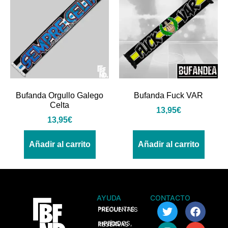
Bufanda Orgullo Galego
Bufanda Fuck VAR
Celta
13,95
€
13,95
€
Añadir al carrito
Añadir al carrito
AYUDA
CONTACTO
> PREGUNTAS FRECUENTES
> PEDIDOS, ENVÍOS Y RESERVAS