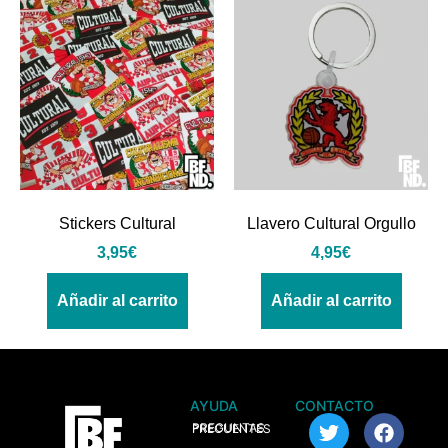
Stickers Cultural
Llavero Cultural Orgullo
3,95
€
4,95
€
Añadir al carrito
Añadir al carrito
AYUDA
CONTACTO
> PREGUNTAS FRECUENTES