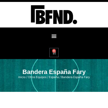
0
Bandera España Fary
Inicio
/
Otros Equipos
/
España
/ Bandera España Fary