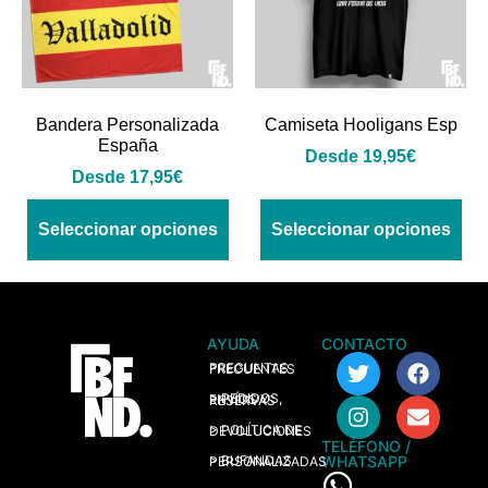
Bandera Personalizada
Camiseta Hooligans Esp
España
Desde
19,95
€
Desde
17,95
€
Seleccionar opciones
Seleccionar opciones
AYUDA
CONTACTO
> PREGUNTAS FRECUENTES
> PEDIDOS, ENVÍOS Y RESERVAS
> POLÍTICA DE DEVOLUCIONES
TELÉFONO /
WHATSAPP
> BUFANDAS PERSONALIZADAS