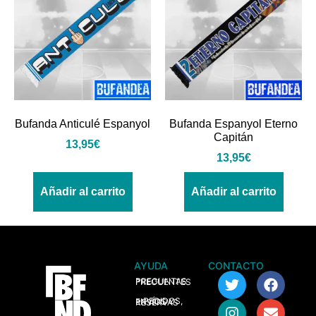
Bufanda Anticulé Espanyol
Bufanda Espanyol Eterno
Capitán
13,95
€
13,95
€
Añadir al carrito
Añadir al carrito
AYUDA
CONTACTO
> PREGUNTAS FRECUENTES
> PEDIDOS, ENVÍOS Y RESERVAS