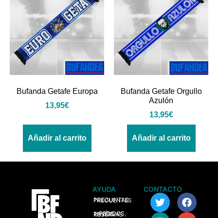
Bufanda Getafe Europa
Bufanda Getafe Orgullo
Azulón
13,95
€
13,95
€
Añadir al carrito
Añadir al carrito
AYUDA
CONTACTO
> PREGUNTAS FRECUENTES
> PEDIDOS, ENVÍOS Y RESERVAS