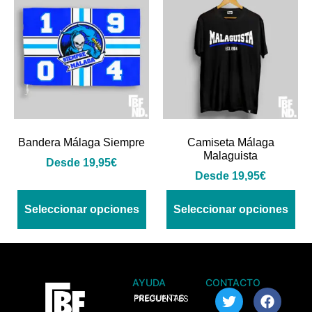
Bandera Málaga Siempre
Camiseta Málaga
Malaguista
Desde
19,95
€
Desde
19,95
€
Seleccionar opciones
Seleccionar opciones
AYUDA
CONTACTO
> PREGUNTAS FRECUENTES