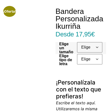
Bandera
¡Oferta!
Personalizada
Ikurriña
Desde
17,95
€
Elige
un
tamaño
Elige
tipo de
letra
¡Personalízala
con el texto que
prefieras!
Escribe el texto aquí.
Utilizaremos la misma