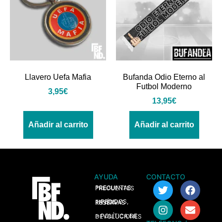
Llavero Uefa Mafia
Bufanda Odio Eterno al
Futbol Moderno
3,95
€
13,95
€
Añadir al carrito
Añadir al carrito
AYUDA
CONTACTO
> PREGUNTAS FRECUENTES
> PEDIDOS, ENVÍOS Y RESERVAS
> POLÍTICA DE DEVOLUCIONES