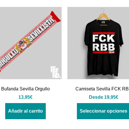
Bufanda Sevilla Orgullo
Camiseta Sevilla FCK R
13,95
€
Desde
19,95
€
Añadir al carrito
Seleccionar opciones