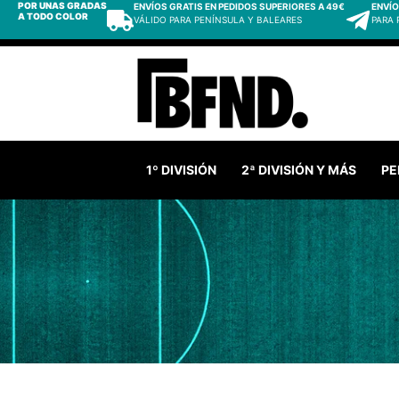
POR UNAS GRADAS
ENVÍOS GRATIS EN PEDIDOS SUPERIORES A 49€
ENVÍO
A TODO COLOR
VÁLIDO PARA PENÍNSULA Y BALEARES
PARA
1º DIVISIÓN
2ª DIVISIÓN Y MÁS
PE