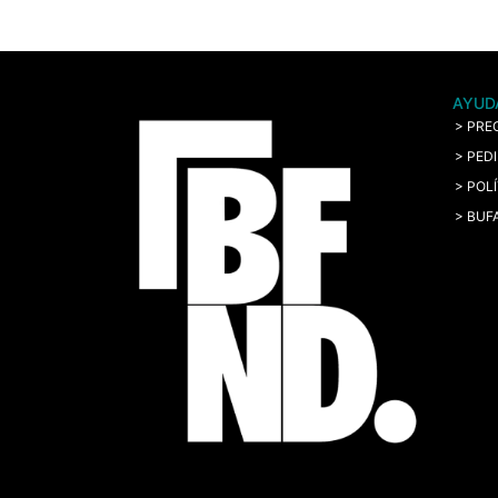
AYUD
> PRE
> PED
> POL
> BUF