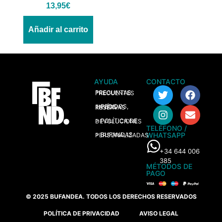
13,95
€
Añadir al carrito
AYUDA
CONTACTO
> PREGUNTAS FRECUENTES
> PEDIDOS, ENVÍOS Y RESERVAS
> POLÍTICA DE DEVOLUCIONES
TELÉFONO /
WHATSAPP
> BUFANDAS PERSONALIZADAS
+34 644 006
385
MÉTODOS DE
PAGO
© 2025 BUFANDEA. TODOS LOS DERECHOS RESERVADOS
POLÍTICA DE PRIVACIDAD
AVISO LEGAL