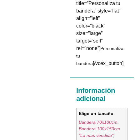
title=”Personaliza tu
bandera” style=”flat”
align=”left”
color=”black”
size=”large”
target=”self”
rel=”none”]
Personaliza
tu
[/vcex_button]
bandera
Información
adicional
Elige un tamaño
Bandera 70x100cm
,
Bandera 100x150cm
"La más vendida"
,