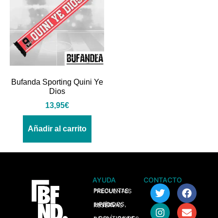
Bufanda Sporting Quini Ye
Dios
13,95
€
Añadir al carrito
AYUDA
CONTACTO
> PREGUNTAS FRECUENTES
> PEDIDOS, ENVÍOS Y RESERVAS