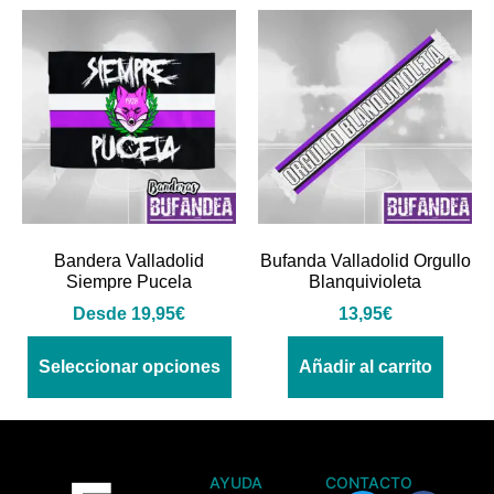
Bandera Valladolid
Bufanda Valladolid Orgullo
Siempre Pucela
Blanquivioleta
Desde
19,95
€
13,95
€
Seleccionar opciones
Añadir al carrito
AYUDA
CONTACTO