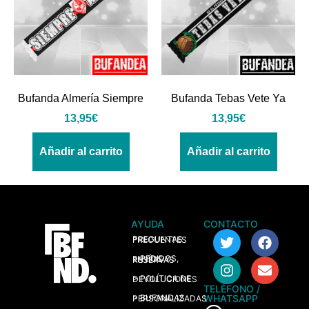
Bufanda Almería Siempre
Bufanda Tebas Vete Ya
13,95
€
13,95
€
Añadir al carrito
Añadir al carrito
AYUDA
CONTACTO
> PREGUNTAS FRECUENTES
> PEDIDOS, ENVÍOS Y RESERVAS
> POLÍTICA DE DEVOLUCIONES
TELÉFONO /
WHATSAPP
> BUFANDAS PERSONALIZADAS