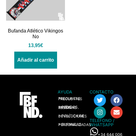
Bufanda Atlético Vikingos
No
13,95
€
Añadir al carrito
AYUDA
CONTACTO
> PREGUNTAS FRECUENTES
> PEDIDOS, ENVÍOS Y RESERVAS
> POLÍTICA DE DEVOLUCIONES
TELÉFONO /
WHATSAPP
> BUFANDAS PERSONALIZADAS
+34 644 006