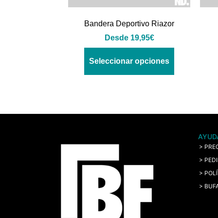
Bandera Deportivo Riazor
Desde
19,95
€
Seleccionar opciones
AYUD
> PRE
> PED
> POL
> BUF