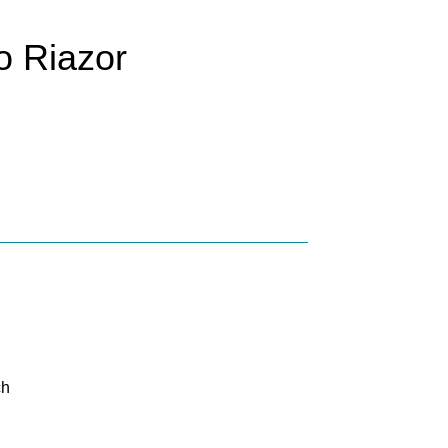
o Riazor
ch