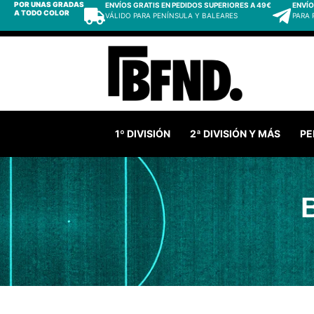
POR UNAS GRADAS
ENVÍOS GRATIS EN PEDIDOS SUPERIORES A 49€
ENVÍO
A TODO COLOR
VÁLIDO PARA PENÍNSULA Y BALEARES
PARA
1º DIVISIÓN
2ª DIVISIÓN Y MÁS
PE