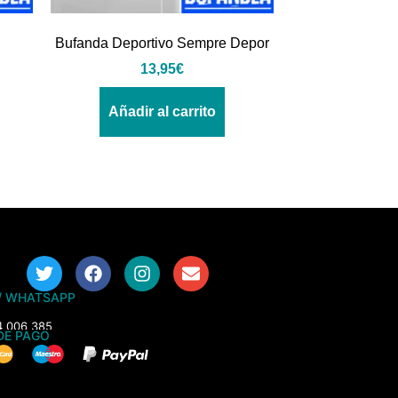
Bufanda Deportivo Sempre Depor
13,95
€
Añadir al carrito
/ WHATSAPP
4 006 385
DE PAGO