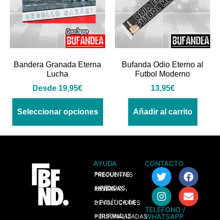
Bandera Granada Eterna
Bufanda Odio Eterno al
Lucha
Futbol Moderno
Desde
19,95
€
13,95
€
Seleccionar opciones
Añadir al carrito
AYUDA
CONTACTO
> PREGUNTAS FRECUENTES
> PEDIDOS, ENVÍOS Y RESERVAS
> POLÍTICA DE DEVOLUCIONES
TELÉFONO /
WHATSAPP
> BUFANDAS PERSONALIZADAS