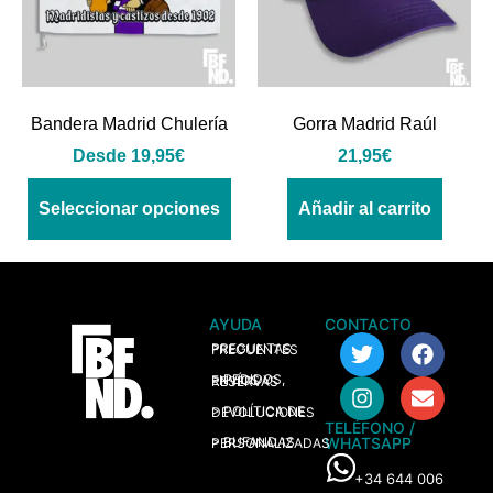
Bandera Madrid Chulería
Gorra Madrid Raúl
Desde
19,95
€
21,95
€
Seleccionar opciones
Añadir al carrito
AYUDA
CONTACTO
> PREGUNTAS FRECUENTES
> PEDIDOS, ENVÍOS Y RESERVAS
> POLÍTICA DE DEVOLUCIONES
TELÉFONO /
WHATSAPP
> BUFANDAS PERSONALIZADAS
+34 644 006