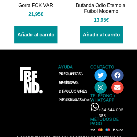
Gorra FCK VAR
Bufanda Odio Eterno al
Futbol Moderno
21,95
€
13,95
€
Añadir al carrito
Añadir al carrito
AYUDA
CONTACTO
> PREGUNTAS FRECUENTES
> PEDIDOS, ENVÍOS Y RESERVAS
> POLÍTICA DE DEVOLUCIONES
TELÉFONO /
WHATSAPP
> BUFANDAS PERSONALIZADAS
+34 644 006
385
MÉTODOS DE
PAGO