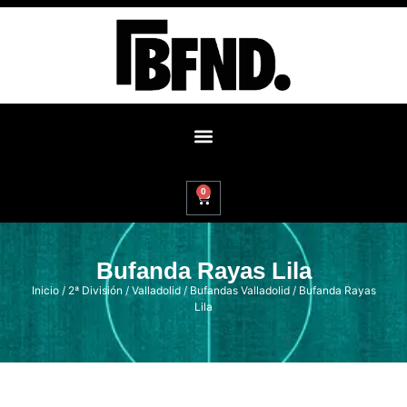
0
Bufanda Rayas Lila
Inicio
/
2ª División
/
Valladolid
/
Bufandas Valladolid
/ Bufanda Rayas
Lila