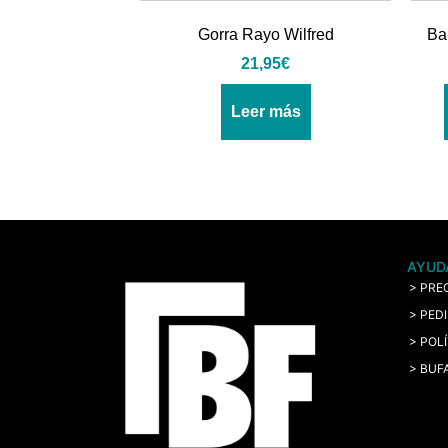
Gorra Rayo Wilfred
Ba
21,95
€
Leer más
AYUD
> PRE
> PED
> POL
> BUF