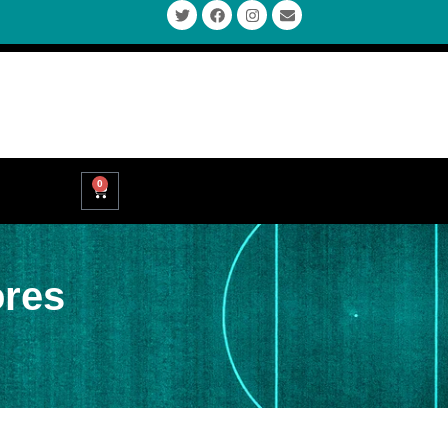
0
ores