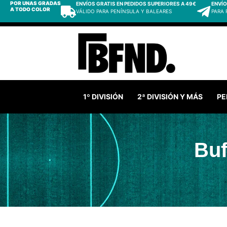
POR UNAS GRADAS
ENVÍOS GRATIS EN PEDIDOS SUPERIORES A 49€
ENVÍO
A TODO COLOR
VÁLIDO PARA PENÍNSULA Y BALEARES
PARA
1º DIVISIÓN
2ª DIVISIÓN Y MÁS
PE
Buf