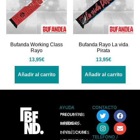
Bufanda Working Class
Bufanda Rayo La vida
Rayo
Pirata
13,95
€
13,95
€
Añadir al carrito
Añadir al carrito
AYUDA
CONTACTO
> PREGUNTAS FRECUENTES
> PEDIDOS, ENVÍOS Y RESERVAS
> POLÍTICA DE DEVOLUCIONES
TELÉFONO /