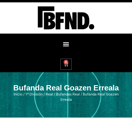
0
Bufanda Real Goazen Erreala
Inicio
/
1ª División
/
Real
/
Bufandas Real
/ Bufanda Real Goazen
Erreala