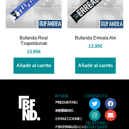
Bufanda Real
Bufanda Erreala Ale
Txapeldunak
13,95
€
13,95
€
Añadir al carrito
Añadir al carrito
AYUDA
CONTACTO
> PREGUNTAS FRECUENTES
> PEDIDOS, ENVÍOS Y RESERVAS
> POLÍTICA DE DEVOLUCIONES
TELÉFONO /
WHATSAPP
> BUFANDAS PERSONALIZADAS