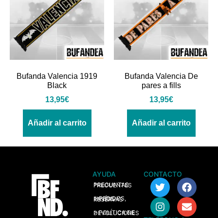
Bufanda Valencia 1919
Bufanda Valencia De
Black
pares a fills
13,95
€
13,95
€
Añadir al carrito
Añadir al carrito
AYUDA
CONTACTO
> PREGUNTAS FRECUENTES
> PEDIDOS, ENVÍOS Y RESERVAS
> POLÍTICA DE DEVOLUCIONES