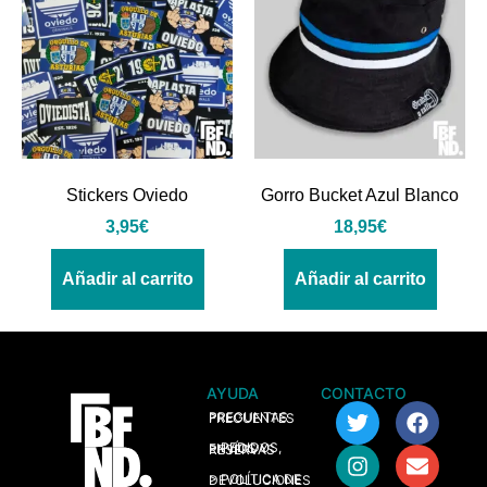
Stickers Oviedo
Gorro Bucket Azul Blanco
3,95
€
18,95
€
Añadir al carrito
Añadir al carrito
AYUDA
CONTACTO
> PREGUNTAS FRECUENTES
> PEDIDOS, ENVÍOS Y RESERVAS
> POLÍTICA DE DEVOLUCIONES