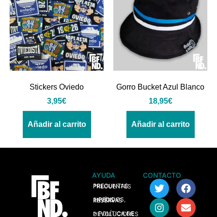
Stickers Oviedo
Gorro Bucket Azul Blanco
3,95
€
18,95
€
Añadir al carrito
Añadir al carrito
AYUDA
CONTACTO
> PREGUNTAS FRECUENTES
> PEDIDOS, ENVÍOS Y RESERVAS
> POLÍTICA DE DEVOLUCIONES