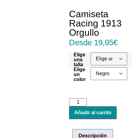
Camiseta
Racing 1913
Orgullo
Desde
19,95
€
Elige
una
talla
Elige
un
color
Añadir al carrito
Descripción