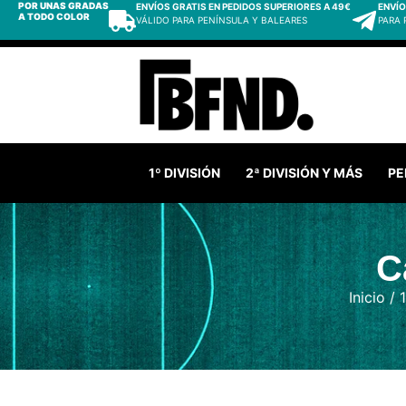
POR UNAS GRADAS
ENVÍOS GRATIS EN PEDIDOS SUPERIORES A 49€
ENVÍO
A TODO COLOR
VÁLIDO PARA PENÍNSULA Y BALEARES
PARA
1º DIVISIÓN
2ª DIVISIÓN Y MÁS
PE
C
Inicio
/
1