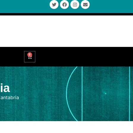
0
ia
antabria