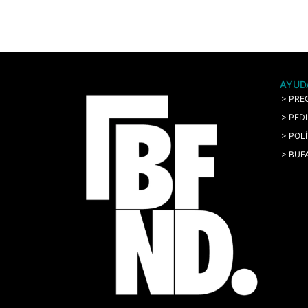
AYUD
> PRE
> PED
> POL
> BUF