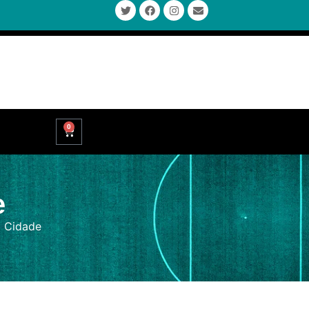
0
e
g Cidade