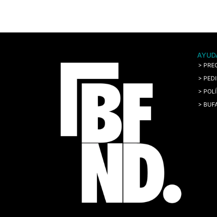
AYUD
> PRE
> PED
> POL
> BUF