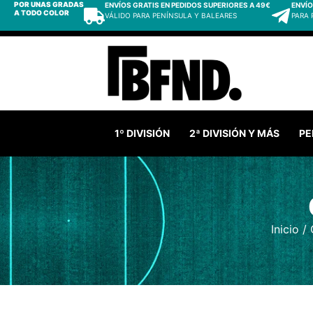
POR UNAS GRADAS
ENVÍOS GRATIS EN PEDIDOS SUPERIORES A 49€
ENVÍO
A TODO COLOR
VÁLIDO PARA PENÍNSULA Y BALEARES
PARA
1º DIVISIÓN
2ª DIVISIÓN Y MÁS
PE
Inicio
/