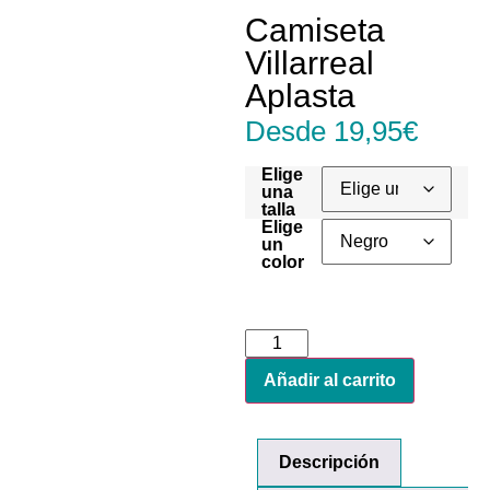
Camiseta
Villarreal
Aplasta
Desde
19,95
€
Elige
una
talla
Elige
un
color
Añadir al carrito
Descripción