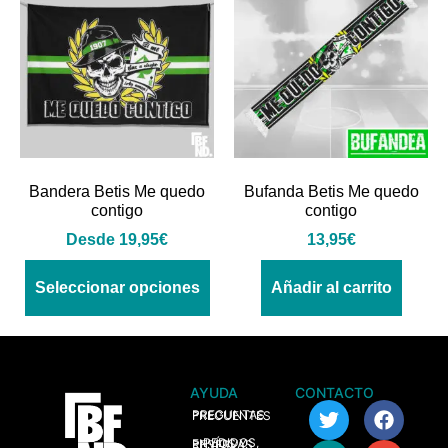
Bandera Betis Me quedo
Bufanda Betis Me quedo
contigo
contigo
Desde
19,95
€
13,95
€
Seleccionar opciones
Añadir al carrito
AYUDA
CONTACTO
> PREGUNTAS FRECUENTES
> PEDIDOS, ENVÍOS Y RESERVAS