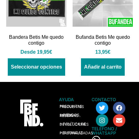
Bandera Betis Me quedo
Bufanda Betis Me quedo
contigo
contigo
Desde
19,95
€
13,95
€
Seleccionar opciones
Añadir al carrito
AYUDA
CONTACTO
> PREGUNTAS FRECUENTES
> PEDIDOS, ENVÍOS Y RESERVAS
> POLÍTICA DE DEVOLUCIONES
TELÉFONO /
WHATSAPP
> BUFANDAS PERSONALIZADAS