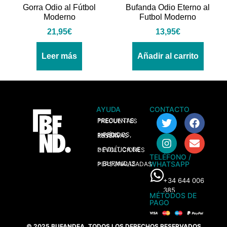
Gorra Odio al Fútbol
Bufanda Odio Eterno al
Moderno
Futbol Moderno
21,95
€
13,95
€
Leer más
Añadir al carrito
AYUDA
CONTACTO
> PREGUNTAS FRECUENTES
> PEDIDOS, ENVÍOS Y RESERVAS
> POLÍTICA DE DEVOLUCIONES
TELÉFONO /
WHATSAPP
> BUFANDAS PERSONALIZADAS
+34 644 006
385
MÉTODOS DE
PAGO
© 2025 BUFANDEA. TODOS LOS DERECHOS RESERVADOS