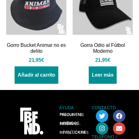
Gorro Bucket Animar no es
Gorra Odio al Fútbol
delito
Moderno
21,95
€
21,95
€
Añadir al carrito
Leer más
AYUDA
CONTACTO
> PREGUNTAS FRECUENTES
> PEDIDOS, ENVÍOS Y RESERVAS
> POLÍTICA DE DEVOLUCIONES
TELÉFONO /