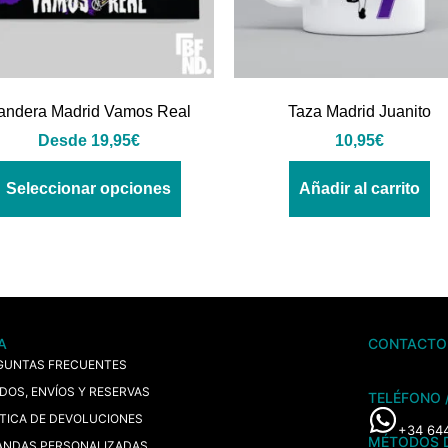
andera Madrid Vamos Real
Taza Madrid Juanito
Desde
19,95
€
10,95
€
Seleccionar opciones
Añadir al carrito
A
CONTACTO
GUNTAS FRECUENTES
IDOS, ENVÍOS Y RESERVAS
TELÉFONO 
ÍTICA DE DEVOLUCIONES
+34 64
MÉTODOS 
ANDAS PERSONALIZADAS