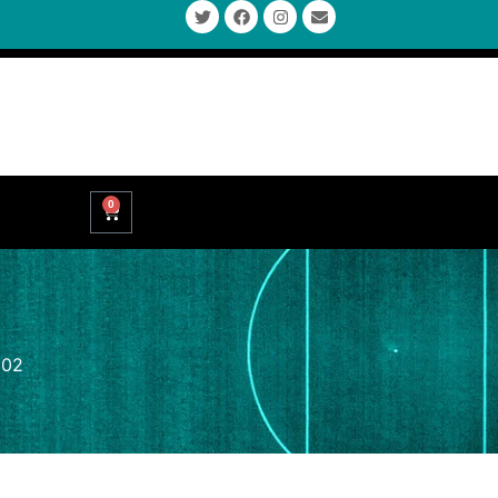
0
902