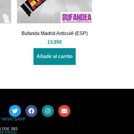
Bufanda Madrid Anticulé (ESP)
13,95
€
Añadir al carrito
/ WHATSAPP
4 006 385
DE PAGO