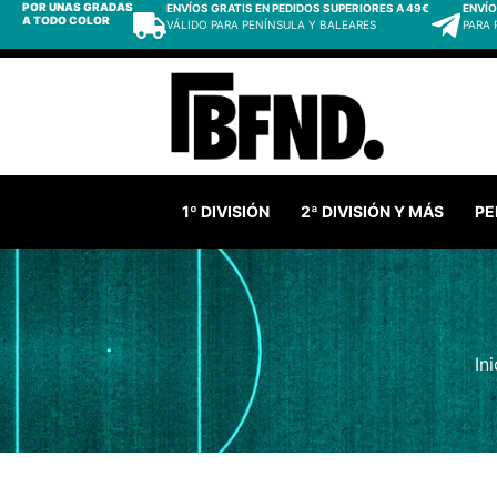
POR UNAS GRADAS
ENVÍOS GRATIS EN PEDIDOS SUPERIORES A 49€
ENVÍO
A TODO COLOR
VÁLIDO PARA PENÍNSULA Y BALEARES
PARA
1º DIVISIÓN
2ª DIVISIÓN Y MÁS
PE
Ini