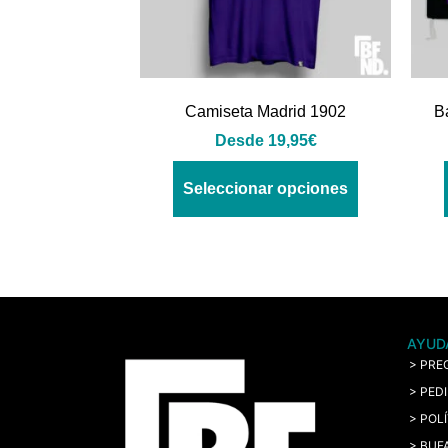
Camiseta Madrid 1902
B
Desde
19,95
€
Seleccionar opciones
AYUD
> PRE
> PED
> POL
> BUF