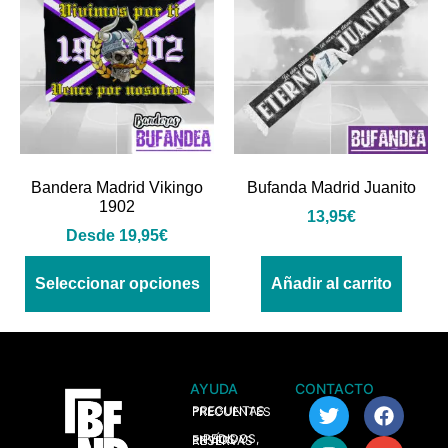
Bandera Madrid Vikingo
Bufanda Madrid Juanito
1902
13,95
€
Desde
19,95
€
Seleccionar opciones
Añadir al carrito
AYUDA
CONTACTO
> PREGUNTAS FRECUENTES
> PEDIDOS, ENVÍOS Y RESERVAS