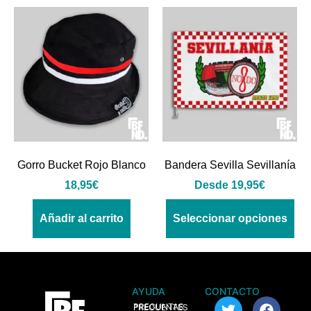
Gorro Bucket Rojo Blanco
Bandera Sevilla Sevillanía
18,95
€
Desde
19,95
€
Añadir al carrito
Seleccionar opciones
AYUDA
CONTACTO
> PREGUNTAS FRECUENTES