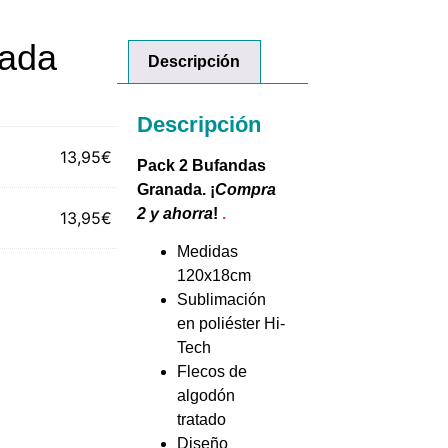
nada
Descripción
Descripción
13,95
€
Pack 2 Bufandas
Granada. ¡
Compra
2 y ahorra
!
.
13,95
€
Medidas
120x18cm
Sublimación
en poliéster Hi-
Tech
Flecos de
algodón
tratado
Diseño