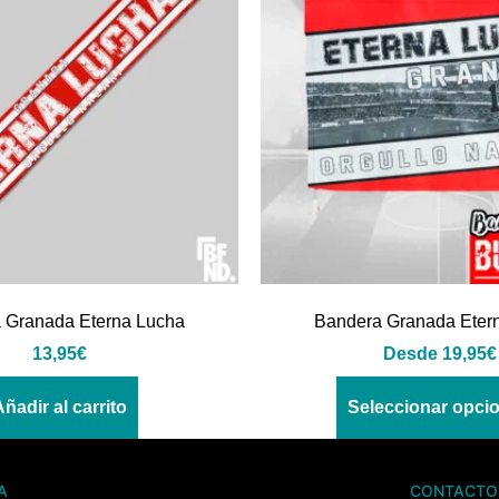
 Granada Eterna Lucha
Bandera Granada Eter
13,95
€
Desde
19,95
€
Añadir al carrito
Seleccionar opci
A
CONTACTO