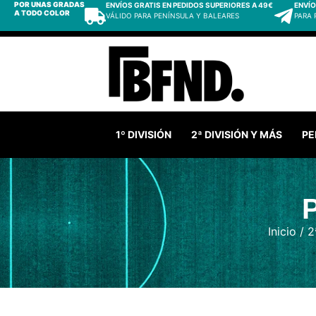
POR UNAS GRADAS
ENVÍOS GRATIS EN PEDIDOS SUPERIORES A 49€
ENVÍO
A TODO COLOR
VÁLIDO PARA PENÍNSULA Y BALEARES
PARA
1º DIVISIÓN
2ª DIVISIÓN Y MÁS
PE
Inicio
/
2