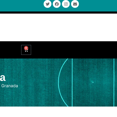
0
a
s Granada