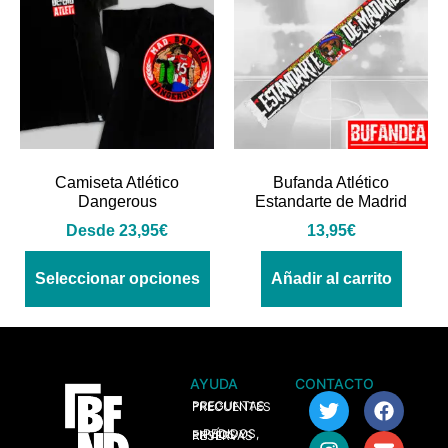
Camiseta Atlético
Bufanda Atlético
Dangerous
Estandarte de Madrid
Desde
23,95
€
13,95
€
Seleccionar opciones
Añadir al carrito
AYUDA
CONTACTO
> PREGUNTAS FRECUENTES
> PEDIDOS, ENVÍOS Y RESERVAS