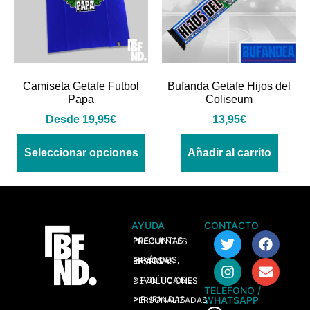
Camiseta Getafe Futbol
Bufanda Getafe Hijos del
Papa
Coliseum
Desde
19,95
€
13,95
€
Seleccionar opciones
Añadir al carrito
AYUDA
CONTACTO
> PREGUNTAS FRECUENTES
> PEDIDOS, ENVÍOS Y RESERVAS
> POLÍTICA DE DEVOLUCIONES
TELÉFONO /
WHATSAPP
> BUFANDAS PERSONALIZADAS