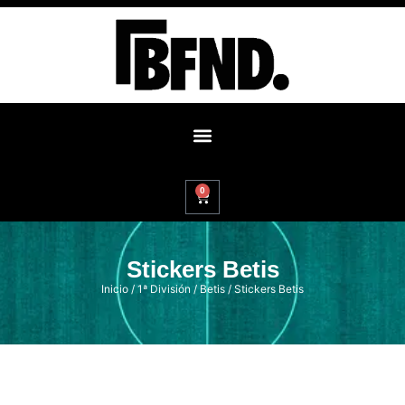
0
Stickers Betis
Inicio
/
1ª División
/
Betis
/ Stickers Betis