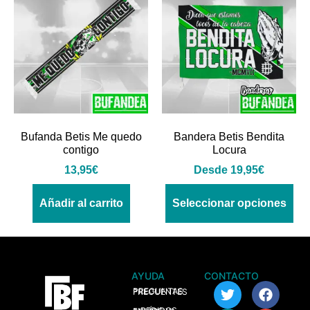
Bufanda Betis Me quedo
Bandera Betis Bendita
contigo
Locura
13,95
€
Desde
19,95
€
Añadir al carrito
Seleccionar opciones
AYUDA
CONTACTO
> PREGUNTAS FRECUENTES