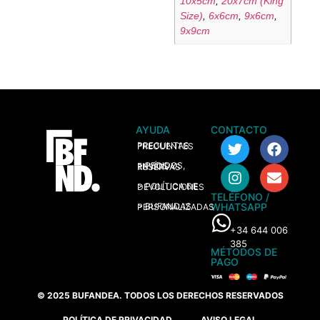
10x5cm
,
20x7cm (King
Size)
,
6x6cm
,
9x6cm
,
9x9cm
AYUDA
CONTACTO
> PREGUNTAS FRECUENTES
> PEDIDOS, ENVÍOS Y RESERVAS
> POLÍTICA DE DEVOLUCIONES
TELÉFONO /
WHATSAPP
> BUFANDAS PERSONALIZADAS
+34 644 006
385
MÉTODOS DE
PAGO
© 2025 BUFANDEA. TODOS LOS DERECHOS RESERVADOS
POLÍTICA DE PRIVACIDAD
AVISO LEGAL